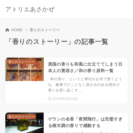
アトリエあさかぜ
HOME
香りのストーリー
「香りのストーリー」の記事一覧
香りのストーリー
異国の香りも和風に仕立ててしまう日
本人の寛容さ／和の香り原料一覧
和の香り、というと神社やお寺で漂うよう
な、厳粛でどことなく温かみのある樹木の
香りを思い起こす…
2018年4月19日
香りのストーリー
ゲランの名香「夜間飛行」は完璧すぎ
る樹木調の香りで感動する